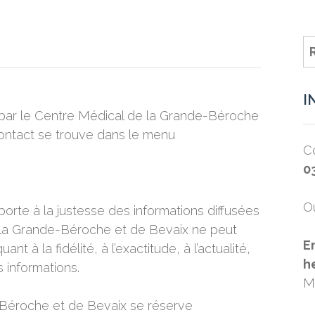
I
par le Centre Médical de la Grande-Béroche
contact se trouve dans le menu
Co
0
Ou
porte à la justesse des informations diffusées
e la Grande-Béroche et de Bevaix ne peut
E
t à la fidélité, à l’exactitude, à l’actualité,
h
es informations.
M
Béroche et de Bevaix se réserve